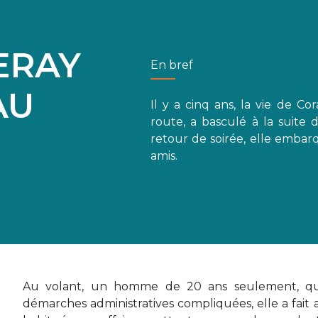
ERAY
En bref
AU
Il y a cinq ans, la vie de Co
route, a basculé à la suite 
retour de soirée, elle embar
amis.
Au volant, un homme de 20 ans seulement, qui 
démarches administratives compliquées, elle a fait 