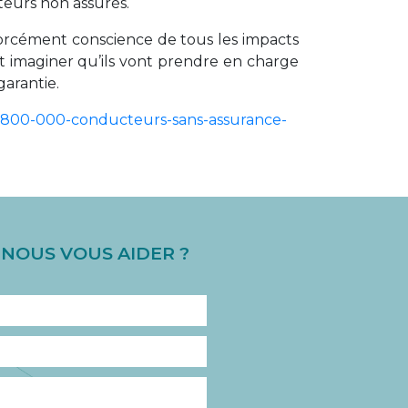
teurs non assurés.
forcément conscience de tous les impacts
ut imaginer qu’ils vont prendre en charge
garantie.
ere-800-000-conducteurs-sans-assurance-
OUS VOUS AIDER ?