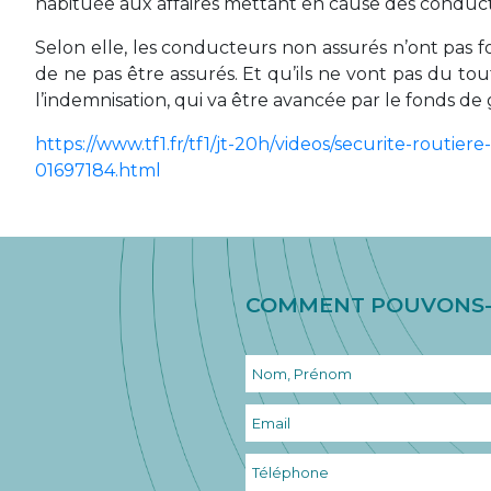
habituée aux affaires mettant en cause des conduc
Selon elle, les conducteurs non assurés n’ont pas 
de ne pas être assurés. Et qu’ils ne vont pas du to
l’indemnisation, qui va être avancée par le fonds de 
https://www.tf1.fr/tf1/jt-20h/videos/securite-routi
01697184.html
COMMENT POUVONS-N