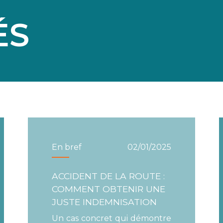
ÉS
En bref
02/01/2025
ACCIDENT DE LA ROUTE :
COMMENT OBTENIR UNE
JUSTE INDEMNISATION
Un cas concret qui démontre