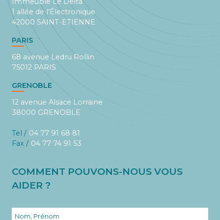
Immeuble Le Delta
1 allée de l’Électronique
42000 SAINT-ETIENNE
PARIS
68 avenue Ledru Rollin
75012 PARIS
GRENOBLE
12 avenue Alsace Lorraine
38000 GRENOBLE
Tel /
04 77 91 68 81
Fax /
04 77 74 91 53
COMMENT POUVONS-NOUS VOUS
AIDER ?